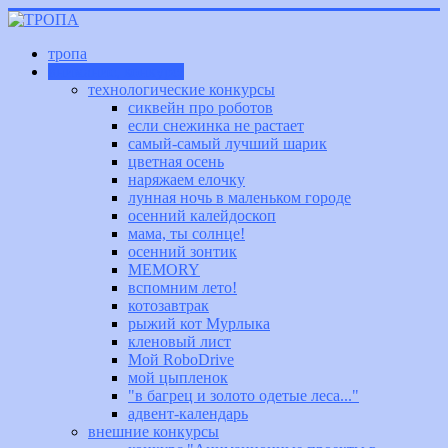
тропа
внимание, конкурс!
технологические конкурсы
сиквейн про роботов
если снежинка не растает
самый-самый лучший шарик
цветная осень
наряжаем елочку
лунная ночь в маленьком городе
осенний калейдоскоп
мама, ты солнце!
осенний зонтик
MEMORY
вспомним лето!
котозавтрак
рыжий кот Мурлыка
кленовый лист
Мой RoboDrive
мой цыпленок
"в багрец и золото одетые леса..."
адвент-календарь
внешние конкурсы