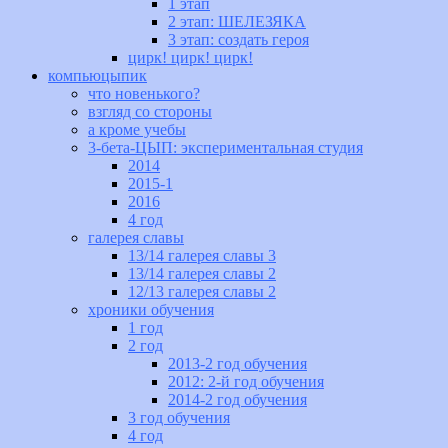
1 этап
2 этап: ШЕЛЕЗЯКА
3 этап: создать героя
цирк! цирк! цирк!
компьюцыпик
что новенького?
взгляд со стороны
а кроме учебы
3-бета-ЦЫП: экспериментальная студия
2014
2015-1
2016
4 год
галерея славы
13/14 галерея славы 3
13/14 галерея славы 2
12/13 галерея славы 2
хроники обучения
1 год
2 год
2013-2 год обучения
2012: 2-й год обучения
2014-2 год обучения
3 год обучения
4 год