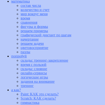
математика
состав числа
количество и счет
мир вокруг меня
время
сравнения
фигуры и формы
решаем примеры
графический диктант по шагам
начертание
решаем задачи
цветовосприятие
пазлы
попробуй
склады: тренинг-закрепление
время с пользой
склады: слияние
онлайн-сервисы
логические игры
задания на внимание
тренинг
а как?
Paint: КАК это сделать?
Scratch: КАК сделать?
гимнастика