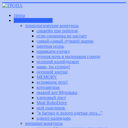
тропа
внимание, конкурс!
технологические конкурсы
сиквейн про роботов
если снежинка не растает
самый-самый лучший шарик
цветная осень
наряжаем елочку
лунная ночь в маленьком городе
осенний калейдоскоп
мама, ты солнце!
осенний зонтик
MEMORY
вспомним лето!
котозавтрак
рыжий кот Мурлыка
кленовый лист
Мой RoboDrive
мой цыпленок
"в багрец и золото одетые леса..."
адвент-календарь
внешние конкурсы