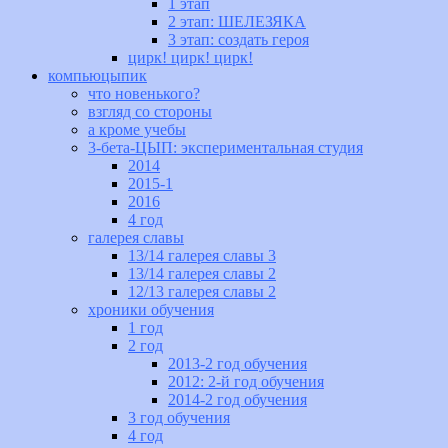
1 этап
2 этап: ШЕЛЕЗЯКА
3 этап: создать героя
цирк! цирк! цирк!
компьюцыпик
что новенького?
взгляд со стороны
а кроме учебы
3-бета-ЦЫП: экспериментальная студия
2014
2015-1
2016
4 год
галерея славы
13/14 галерея славы 3
13/14 галерея славы 2
12/13 галерея славы 2
хроники обучения
1 год
2 год
2013-2 год обучения
2012: 2-й год обучения
2014-2 год обучения
3 год обучения
4 год