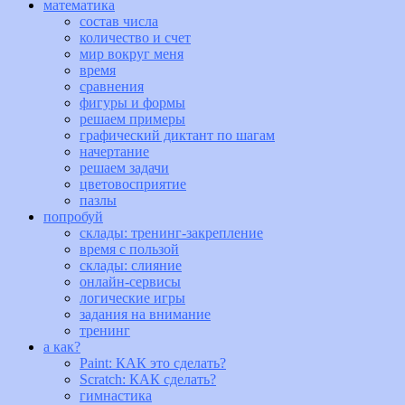
математика
состав числа
количество и счет
мир вокруг меня
время
сравнения
фигуры и формы
решаем примеры
графический диктант по шагам
начертание
решаем задачи
цветовосприятие
пазлы
попробуй
склады: тренинг-закрепление
время с пользой
склады: слияние
онлайн-сервисы
логические игры
задания на внимание
тренинг
а как?
Paint: КАК это сделать?
Scratch: КАК сделать?
гимнастика