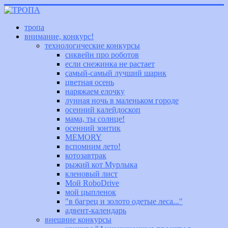
тропа
внимание, конкурс!
технологические конкурсы
сиквейн про роботов
если снежинка не растает
самый-самый лучший шарик
цветная осень
наряжаем елочку
лунная ночь в маленьком городе
осенний калейдоскоп
мама, ты солнце!
осенний зонтик
MEMORY
вспомним лето!
котозавтрак
рыжий кот Мурлыка
кленовый лист
Мой RoboDrive
мой цыпленок
"в багрец и золото одетые леса..."
адвент-календарь
внешние конкурсы