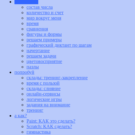
математика
состав числа
количество и счет
мир вокруг меня
время
сравнения
фигуры и формы
решаем примеры
графический диктант по шагам
начертание
решаем задачи
цветовосприятие
пазлы
попробуй
склады: тренинг-закрепление
время с пользой
склады: слияние
онлайн-сервисы
логические игры
задания на внимание
тренинг
а как?
Paint: КАК это сделать?
Scratch: КАК сделать?
гимнастика