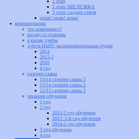
1 этап
2 этап: ШЕЛЕЗЯКА
3 этап: создать героя
цирк! цирк! цирк!
компьюцыпик
что новенького?
взгляд со стороны
а кроме учебы
3-бета-ЦЫП: экспериментальная студия
2014
2015-1
2016
4 год
галерея славы
13/14 галерея славы 3
13/14 галерея славы 2
12/13 галерея славы 2
хроники обучения
1 год
2 год
2013-2 год обучения
2012: 2-й год обучения
2014-2 год обучения
3 год обучения
4 год