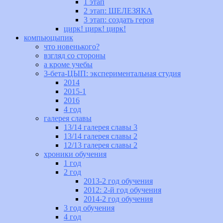
1 этап
2 этап: ШЕЛЕЗЯКА
3 этап: создать героя
цирк! цирк! цирк!
компьюцыпик
что новенького?
взгляд со стороны
а кроме учебы
3-бета-ЦЫП: экспериментальная студия
2014
2015-1
2016
4 год
галерея славы
13/14 галерея славы 3
13/14 галерея славы 2
12/13 галерея славы 2
хроники обучения
1 год
2 год
2013-2 год обучения
2012: 2-й год обучения
2014-2 год обучения
3 год обучения
4 год