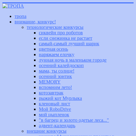
тропа
внимание, конкурс!
технологические конкурсы
сиквейн про роботов
если снежинка не растает
самый-самый лучший шарик
цветная осень
наряжаем елочку
лунная ночь в маленьком городе
осенний калейдоскоп
мама, ты солнце!
осенний зонтик
MEMORY
вспомним лето!
котозавтрак
рыжий кот Мурлыка
кленовый лист
Мой RoboDrive
мой цыпленок
"в багрец и золото одетые леса..."
адвент-календарь
внешние конкурсы