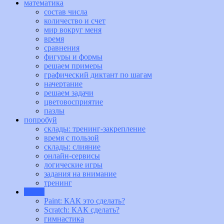
математика
состав числа
количество и счет
мир вокруг меня
время
сравнения
фигуры и формы
решаем примеры
графический диктант по шагам
начертание
решаем задачи
цветовосприятие
пазлы
попробуй
склады: тренинг-закрепление
время с пользой
склады: слияние
онлайн-сервисы
логические игры
задания на внимание
тренинг
а как?
Paint: КАК это сделать?
Scratch: КАК сделать?
гимнастика