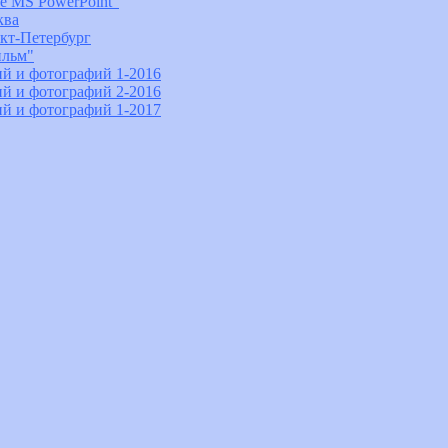
е MS PowerPoint"
ква
нкт-Петербург
ильм"
й и фотографий 1-2016
й и фотографий 2-2016
й и фотографий 1-2017