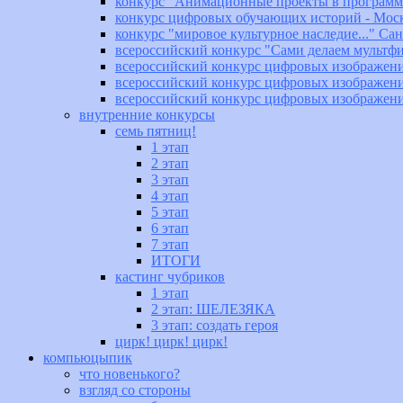
конкурс "Анимационные проекты в программ
конкурс цифровых обучающих историй - Мос
конкурс "мировое культурное наследие..." Са
всероссийский конкурс "Сами делаем мультф
всероссийский конкурс цифровых изображени
всероссийский конкурс цифровых изображени
всероссийский конкурс цифровых изображени
внутренние конкурсы
семь пятниц!
1 этап
2 этап
3 этап
4 этап
5 этап
6 этап
7 этап
ИТОГИ
кастинг чубриков
1 этап
2 этап: ШЕЛЕЗЯКА
3 этап: создать героя
цирк! цирк! цирк!
компьюцыпик
что новенького?
взгляд со стороны