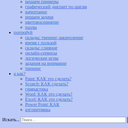
решаем примеры
графический диктант по шагам
начертание
решаем задачи
цветовосприятие
пазлы
попробуй
склады: тренинг-закрепление
время с пользой
склады: слияние
онлайн-сервисы
логические игры
задания на внимание
тренинг
а как?
Paint: КАК это сделать?
Scratch: КАК сделать?
гимнастика
Word: КАК это сделать?
Excel: КАК это сделать?
Power Point: КАК
алгоритмика
Искать...