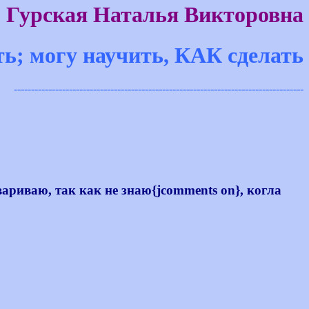
Гурская Наталья Викторовна
ть; могу научить, КАК сделать
------------------------------------------------------------------------------------
иваю, так как не знаю{jcomments on}, когла