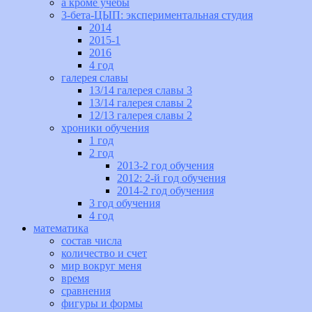
а кроме учебы
3-бета-ЦЫП: экспериментальная студия
2014
2015-1
2016
4 год
галерея славы
13/14 галерея славы 3
13/14 галерея славы 2
12/13 галерея славы 2
хроники обучения
1 год
2 год
2013-2 год обучения
2012: 2-й год обучения
2014-2 год обучения
3 год обучения
4 год
математика
состав числа
количество и счет
мир вокруг меня
время
сравнения
фигуры и формы