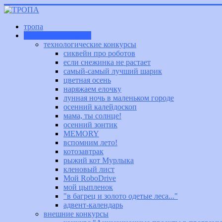
тропа
внимание, конкурс!
технологические конкурсы
сиквейн про роботов
если снежинка не растает
самый-самый лучший шарик
цветная осень
наряжаем елочку
лунная ночь в маленьком городе
осенний калейдоскоп
мама, ты солнце!
осенний зонтик
MEMORY
вспомним лето!
котозавтрак
рыжий кот Мурлыка
кленовый лист
Мой RoboDrive
мой цыпленок
"в багрец и золото одетые леса..."
адвент-календарь
внешние конкурсы