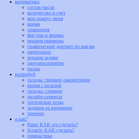
математика
состав числа
количество и счет
мир вокруг меня
время
сравнения
фигуры и формы
решаем примеры
графический диктант по шагам
начертание
решаем задачи
цветовосприятие
пазлы
попробуй
склады: тренинг-закрепление
время с пользой
склады: слияние
онлайн-сервисы
логические игры
задания на внимание
тренинг
а как?
Paint: КАК это сделать?
Scratch: КАК сделать?
гимнастика