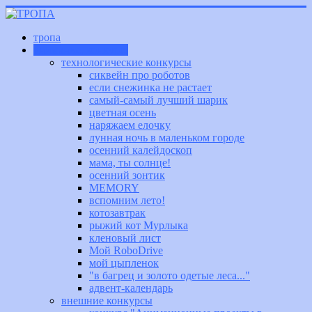
тропа
внимание, конкурс!
технологические конкурсы
сиквейн про роботов
если снежинка не растает
самый-самый лучший шарик
цветная осень
наряжаем елочку
лунная ночь в маленьком городе
осенний калейдоскоп
мама, ты солнце!
осенний зонтик
MEMORY
вспомним лето!
котозавтрак
рыжий кот Мурлыка
кленовый лист
Мой RoboDrive
мой цыпленок
"в багрец и золото одетые леса..."
адвент-календарь
внешние конкурсы