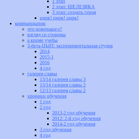
1 этап
2 этап: ШЕЛЕЗЯКА
3 этап: создать героя
цирк! цирк! цирк!
компьюцыпик
что новенького?
взгляд со стороны
а кроме учебы
3-бета-ЦЫП: экспериментальная студия
2014
2015-1
2016
4 год
галерея славы
13/14 галерея славы 3
13/14 галерея славы 2
12/13 галерея славы 2
хроники обучения
1 год
2 год
2013-2 год обучения
2012: 2-й год обучения
2014-2 год обучения
3 год обучения
4 год